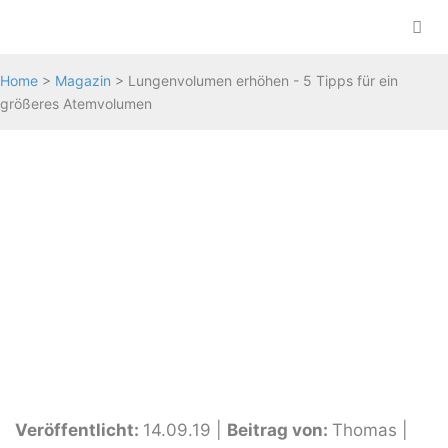
Zum
Inhalt
springen
Me
Home
>
Magazin
>
Lungenvolumen erhöhen - 5 Tipps für ein
größeres Atemvolumen
Veröffentlicht:
14.09.19
|
Beitrag von:
Thomas
|